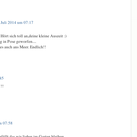
 Juli 2014 um 07:17
 Hört sich toll an,deine kleine Auszeit :)
g in Pose geworfen....
es auch ans Meer. Endlich!!
:45
!!!
um 07:58
rfüllt das wir lieber im Garten bleiben.