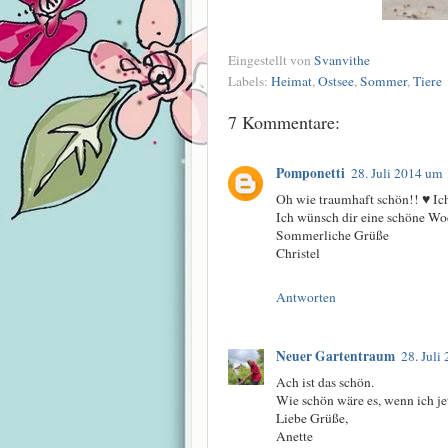
Eingestellt von
Svanvithe
Labels:
Heimat
,
Ostsee
,
Sommer
,
Tiere
7 Kommentare:
Pomponetti
28. Juli 2014 um
Oh wie traumhaft schön!! ♥ Ic
Ich wünsch dir eine schöne Wo
Sommerliche Grüße
Christel
Antworten
Neuer Gartentraum
28. Juli
Ach ist das schön.
Wie schön wäre es, wenn ich j
Liebe Grüße,
Anette